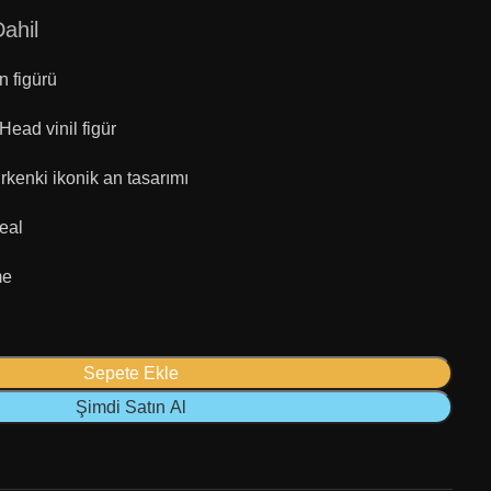
ahil
n figürü
ead vinil figür
kenki ikonik an tasarımı
deal
me
Sepete Ekle
Şimdi Satın Al