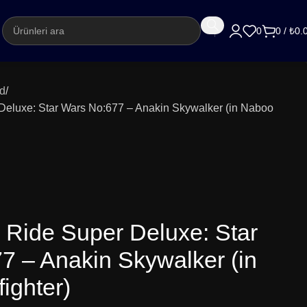
argo
0
0
/
₺
0.
d
Deluxe: Star Wars No:677 – Anakin Skywalker (in Naboo
 Ride Super Deluxe: Star
7 – Anakin Skywalker (in
ighter)