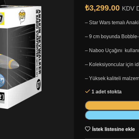
₺
3,299.00
KDV D
– Star Wars temalı Anaki
– 9 cm boyunda Bobble-H
– Naboo Uçağını kullanır
– Koleksiyoncular için i
– Yüksek kaliteli malze
1 adet stokta
İstek listesine ekle