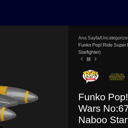
0₺ Üzeri Siparişlerinizde Vade Farksız 3 Taksit | Ücretsiz K
Ana Sayfa
Uncategorize
Funko Pop! Ride Super 
Starfighter)
Funko Pop!
Wars No:67
Naboo Starf