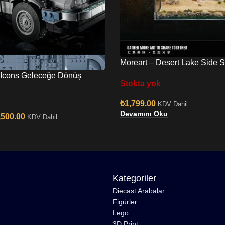
Moreart – Desert Lake Side 
Diorama
Icons Geleceğe Dönüş
Stokta yok
esi
₺
1,799.00
KDV Dahil
Devamını Oku
,500.00
KDV Dahil
Kategoriler
Diecast Arabalar
Figürler
Lego
3D Print