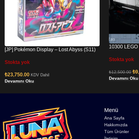
10300 LEGO 
[JP] Pokémon Display – Lost Abyss (S11)
Zaman Makin
Stokta yok
Stokta yok
₺
9
₺
12,500.00
₺
23,750.00
KDV Dahil
Devamını Oku
Devamını Oku
Menü
Ana Sayfa
Hakkımızda
Tüm Ürünler
İletişim