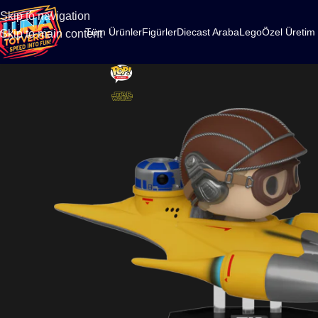
500
Skip to navigation
Tüm Ürünler
Figürler
Diecast Araba
Lego
Özel Üretim
Skip to main content