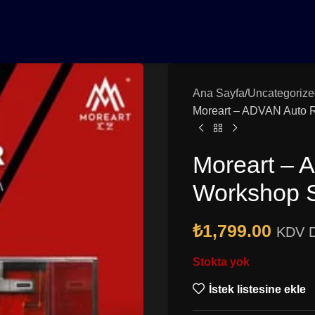
0₺ Üzeri Siparişlerinizde Vade Farksız 3 Taksit | Ücretsiz K
Ana Sayfa
Uncategorize
Moreart – ADVAN Auto 
Moreart – 
Workshop 
₺
1,799.00
KDV D
Stokta yok
İstek listesine ekle