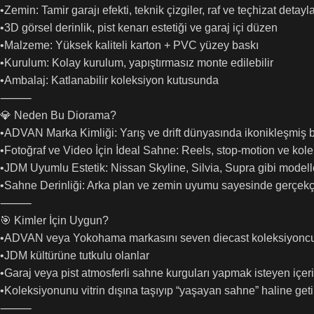
•Zemin: Tamir garajı efekti, teknik çizgiler, raf ve teçhizat detayla
•3D görsel derinlik, pist kenarı estetiği ve garaj içi düzen
•Malzeme: Yüksek kaliteli karton + PVC yüzey baskı
•Kurulum: Kolay kurulum, yapıştırmasız monte edilebilir
•Ambalaj: Katlanabilir koleksiyon kutusunda
⸻
💎 Neden Bu Diorama?
•ADVAN Marka Kimliği: Yarış ve drift dünyasında ikonikleşmiş 
•Fotoğraf ve Video İçin İdeal Sahne: Reels, stop-motion ve kole
•JDM Uyumlu Estetik: Nissan Skyline, Silvia, Supra gibi modelle
•Sahne Derinliği: Arka plan ve zemin uyumu sayesinde gerçekçi b
⸻
🎯 Kimler İçin Uygun?
•ADVAN veya Yokohama markasını seven diecast koleksiyoncu
•JDM kültürüne tutkulu olanlar
•Garaj veya pist atmosferli sahne kurguları yapmak isteyen içerik
•Koleksiyonunu vitrin dışına taşıyıp “yaşayan sahne” haline get
⸻