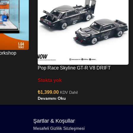
Workshop
Pop Race Skyline GT-R V8 DRIFT
(Hakosuka) Coca Cola
Stokta yok
₺
1,399.00
KDV Dahil
Devamını Oku
Şartlar & Koşullar
Mesafeli Gizlilik Sözleşmesi