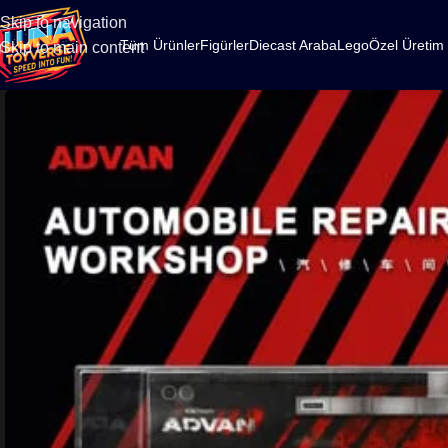
500
Skip to navigation
Tüm Ürünler
Figürler
Diecast Araba
Lego
Özel Üretim
Skip to main content