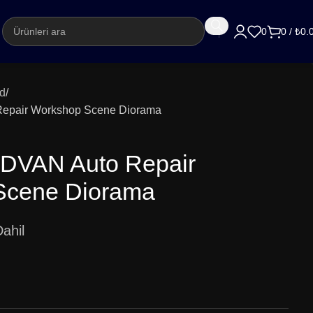
argo
0
0
/
₺
0.
d
Repair Workshop Scene Diorama
ADVAN Auto Repair
Scene Diorama
ahil