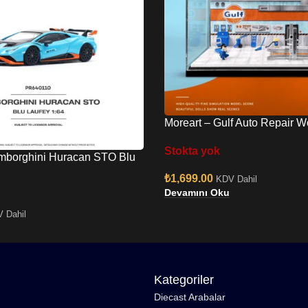
Moreart – Gulf Auto Repair 
Scene Diorama
Stokta yok
mborghini Huracan STO Blu
i
₺
1,699.00
KDV Dahil
Devamını Oku
 Dahil
Kategoriler
Diecast Arabalar