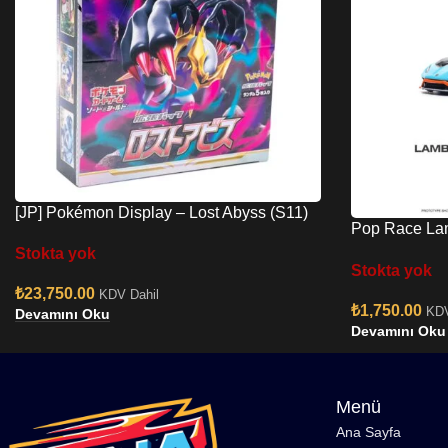
[JP] Pokémon Display – Lost Abyss (S11)
Pop Race La
Laufey/Aranc
Stokta yok
Stokta yok
₺
23,750.00
KDV Dahil
₺
1,750.00
KDV
Devamını Oku
Devamını Oku
Menü
Ana Sayfa