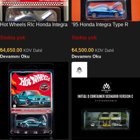
Hot Wheels Rlc Honda Integra
’95 Honda Integra Type R
Type R Azul
(Red Line Club Membership –
Stokta yok
Stokta yok
2025)
₺
4,650.00
₺
4,500.00
KDV Dahil
KDV Dahil
Devamını Oku
Devamını Oku