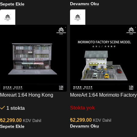
Devamını Oku
Sepete Ekle
Moreart 1:64 Hong Kong
MoreArt 1:64 Morimoto Factory
Street View Series 01 Diorama
Scene Model Diorama
Stokta yok
1 stokta
MO936501
MO936412
₺
2,299.00
₺
2,299.00
KDV Dahil
KDV Dahil
Devamını Oku
Sepete Ekle