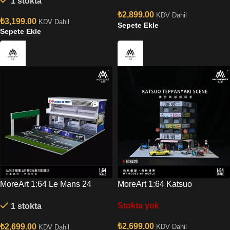
1 stokta
Grogu Force Barrier No:719
Bobble-Head Figür
₺
2,899.00
KDV Dahil
₺
3,199.00
KDV Dahil
Sepete Ekle
Sepete Ekle
MoreArt 1:64 Le Mans 24
MoreArt 1:64 Katsuo
Hours LIGHT VERSION Track
Teppanyaki Scene Diorama
Stokta yok
1 stokta
Diorama
MO936420
₺
2,699.00
₺
2,699.00
KDV Dahil
KDV Dahil