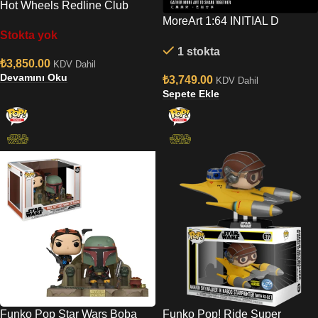
Hot Wheels Redline Club
1968 Custom Plymouth
MoreArt 1:64 INITIAL D
Stokta yok
Barracuda
CONTAINER SCENARIO
1 stokta
VERSION C MO400204
₺
3,850.00
KDV Dahil
Devamını Oku
₺
3,749.00
KDV Dahil
Sepete Ekle
Funko Pop Star Wars Boba
Funko Pop! Ride Super