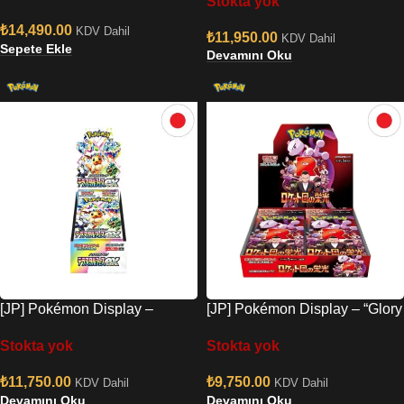
Stokta yok
₺
14,490.00
KDV Dahil
₺
11,950.00
KDV Dahil
Sepete Ekle
Devamını Oku
[JP] Pokémon Display –
[JP] Pokémon Display – “Glory
“Terastal Festival EX” (SV8a)
of Team Rocket” (SV10)
Stokta yok
Stokta yok
₺
11,750.00
₺
9,750.00
KDV Dahil
KDV Dahil
Devamını Oku
Devamını Oku