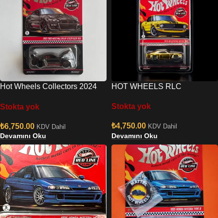
Hot Wheels Collectors 2024
HOT WHEELS RLC
RLC Exclusive 2022 Ford
Stokta yok
Stokta yok
Mustang Shelby GT500 Code
Red
₺
4,750.00
₺
6,750.00
KDV Dahil
KDV Dahil
Devamını Oku
Devamını Oku