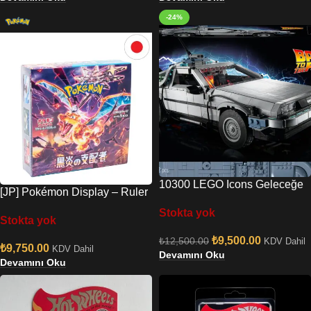
-24%
10300 LEGO Icons Geleceğe
[JP] Pokémon Display – Ruler
Dönüş Zaman Makinesi
Of The Black Flame (SV3)
Stokta yok
Stokta yok
₺
9,500.00
₺
12,500.00
KDV Dahil
₺
9,750.00
KDV Dahil
Devamını Oku
Devamını Oku