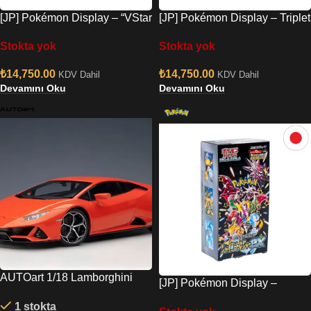
[JP] Pokémon Display – “VStar
[JP] Pokémon Display – Triplet
Universe” (S12a)
Beat (SV1a)
Stokta yok
Stokta yok
₺
14,750.00
₺
14,750.00
KDV Dahil
KDV Dahil
Devamını Oku
Devamını Oku
AUTOart 1/18 Lamborghini
[JP] Pokémon Display –
Huracan EVO Pearl Orange
“Shiny Treasure EX” (SV4A)
1 stokta
79214