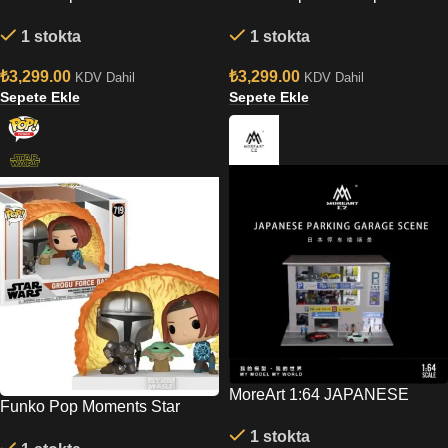
Fett And Fennec On Throne
Deluxe: Star Wars No:677 –
1 stokta
1 stokta
No:486
Anakin Skywalker (in Naboo
Starfighter)
₺
3,299.00
₺
3,299.00
KDV Dahil
KDV Dahil
Sepete Ekle
Sepete Ekle
MoreArt 1:64 JAPANESE
Funko Pop Moments Star
PARKING GARAGE SCENE
Wars Mandalorian S10 –
1 stokta
MO936601