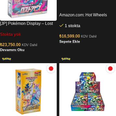
Amazon.com: Hot Wheels
Freightliner Cascadia Elite 64
[JP] Pokémon Display – Lost
1 stokta
Collectors : Toys & Games
Abyss (S11)
Stokta yok
₺
16,599.00
KDV Dahil
Sepete Ekle
₺
23,750.00
KDV Dahil
Devamını Oku