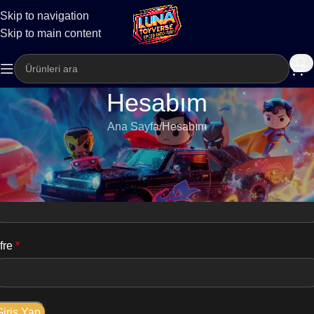
Skip to navigation
Kargo
Skip to main content
Hesabım
Ana Sayfa
Hesabım
iriş Yap
llanıcı adı veya e-posta adresi
*
fre
*
Giriş Yap