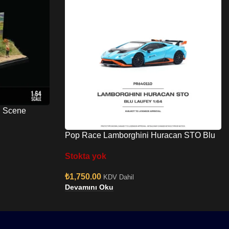
l Scene
Pop Race Lamborghini Huracan STO Blu
Laufey/Aranci
Stokta yok
₺
1,750.00
KDV Dahil
Devamını Oku