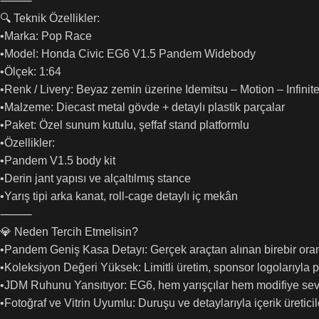
⸻
🔍 Teknik Özellikler:
•Marka: Pop Race
•Model: Honda Civic EG6 V1.5 Pandem Widebody
•Ölçek: 1:64
•Renk / Livery: Beyaz zemin üzerine Idemitsu – Motion – Infinit
•Malzeme: Diecast metal gövde + detaylı plastik parçalar
•Paket: Özel sunum kutulu, şeffaf stand platformlu
•Özellikler:
•Pandem V1.5 body kit
•Derin jant yapısı ve alçaltılmış stance
•Yarış tipi arka kanat, roll-cage detaylı iç mekân
⸻
💎 Neden Tercih Etmelisin?
•Pandem Geniş Kasa Detayı: Gerçek araçtan alınan birebir ora
•Koleksiyon Değeri Yüksek: Limitli üretim, sponsor logolarıyla 
•JDM Ruhunu Yansıtıyor: EG6, hem yarışçılar hem modifiye sever
•Fotoğraf ve Vitrin Uyumlu: Duruşu ve detaylarıyla içerik üreticil