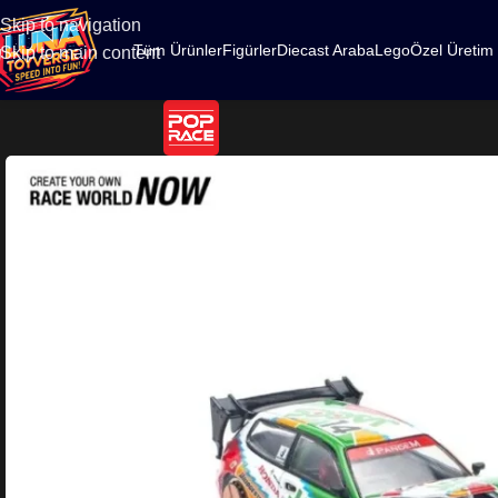
500
Skip to navigation
Tüm Ürünler
Figürler
Diecast Araba
Lego
Özel Üretim
Skip to main content