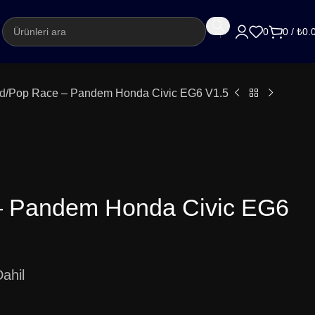
argo
0
0
/
₺
0.
d
Pop Race – Pandem Honda Civic EG6 V1.5
– Pandem Honda Civic EG6
ahil