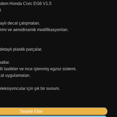
ndem Honda Civic EG6 V1.5
5
aylı decal çalışmaları.
rımı ve aerodinamik modifikasyonları.
taylı plastik parçalar.
atlar.
lli lastikler ve ince işlenmiş egzoz sistemi.
ecal uygulamaları.
koleksiyoncular için şık bir sunum.
Sepete Ekle