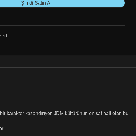
Şimdi Satın Al
zed
ir karakter kazandırıyor. JDM kültürünün en saf hali olan bu
or.