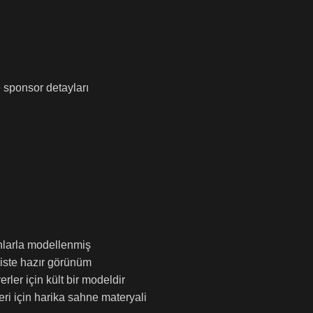
e sponsor detayları
nlarla modellenmiş
piste hazır görünüm
ler için kült bir modeldir
eri için harika sahne materyali