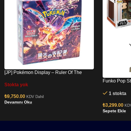
[JP] Pokémon Display – Ruler Of The
Black Flame (SV3)
Funko Pop St
Stokta yok
Fennec On T
1 stokta
₺
9,750.00
KDV Dahil
Devamını Oku
₺
3,299.00
KDV
Sepete Ekle