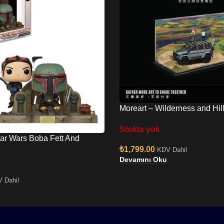
Moreart – Wilderness and Hil
Diorama
Stokta yok
ar Wars Boba Fett And
₺
1,799.00
hrone No:486
KDV Dahil
Devamını Oku
 Dahil