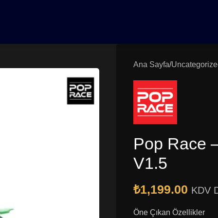
0₺ Üzeri Siparişlerinizde Vade Farksız 3 Taksit | Ücretsiz K
Ana Sayfa
Uncategorize
Pop Race 
V1.5
₺
1,199.00
KDV D
Öne Çıkan Özellikler