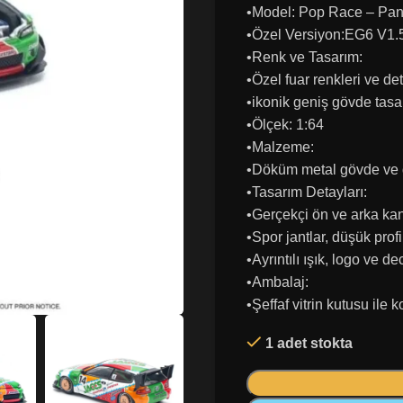
•Model: Pop Race – Pa
•Özel Versiyon:EG6 V1.
•Renk ve Tasarım:
•Özel fuar renkleri ve det
•ikonik geniş gövde tasa
•Ölçek: 1:64
•Malzeme:
•Döküm metal gövde ve de
•Tasarım Detayları:
•Gerçekçi ön ve arka kan
•Spor jantlar, düşük profi
•Ayrıntılı ışık, logo ve d
•Ambalaj:
•Şeffaf vitrin kutusu ile 
1 adet stokta