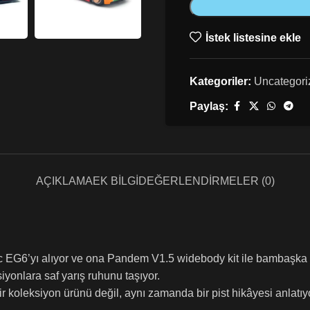
İstek listesine ekle
Kategoriler:
Uncategori
Paylaş:
AÇIKLAMA
EK BILGI
DEĞERLENDIRMELER (0)
c EG6’yı alıyor ve ona Pandem V1.5 widebody kit ile bambaşka b
yonlara saf yarış ruhunu taşıyor.
ir koleksiyon ürünü değil, aynı zamanda bir pist hikâyesi anlatıy