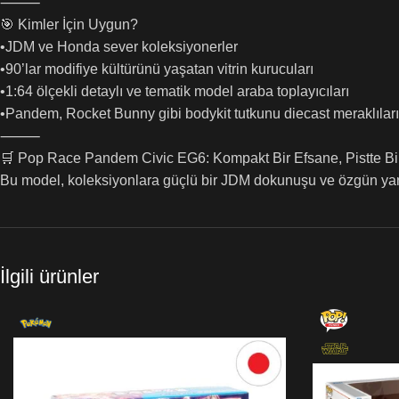
⸻
🎯 Kimler İçin Uygun?
•JDM ve Honda sever koleksiyonerler
•90’lar modifiye kültürünü yaşatan vitrin kurucuları
•1:64 ölçekli detaylı ve tematik model araba toplayıcıları
•Pandem, Rocket Bunny gibi bodykit tutkunu diecast meraklıları
⸻
🛒 Pop Race Pandem Civic EG6: Kompakt Bir Efsane, Pistte Bi
Bu model, koleksiyonlara güçlü bir JDM dokunuşu ve özgün yarış e
İlgili ürünler