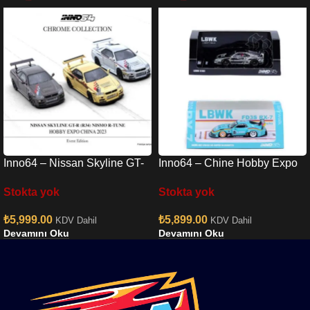
Inno64 – Nissan Skyline GT-
Inno64 – Chine Hobby Expo
R R34 Nismo R-Tune Chrome
RX7 & Chrome F40 Set
Stokta yok
Stokta yok
3 Cars Set
₺
5,999.00
₺
5,899.00
KDV Dahil
KDV Dahil
Devamını Oku
Devamını Oku