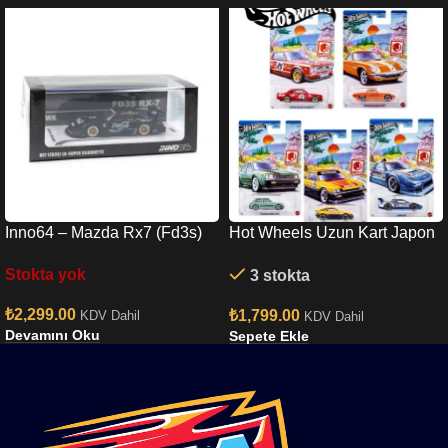
Inno64 – Mazda Rx7 (Fd3s)
Hot Wheels Uzun Kart Japon
Lb-super Silhouette In64-
Set
Stokta yok
3 stokta
lbwk-rx7-01
₺
2,299.00
₺
1,799.00
KDV Dahil
KDV Dahil
Devamını Oku
Sepete Ekle