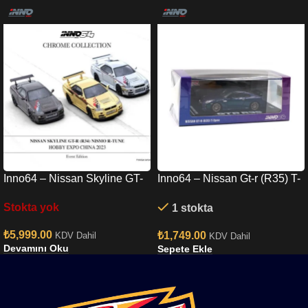
Inno64 – Nissan Skyline GT-
Inno64 – Nissan Gt-r (R35) T-
R R34 Nismo R-Tune Chrome
spec Midnight Purple In64-
Stokta yok
1 stokta
3 Cars Set
r35ts-mp
₺
5,999.00
₺
1,749.00
KDV Dahil
KDV Dahil
Devamını Oku
Sepete Ekle