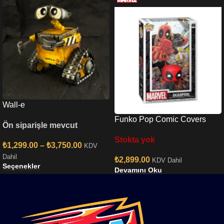
Wall-e
Funko Pop Comic Covers
Ön siparişle mevcut
Marvel Deadpool 2025 –
Stokta yok
Deadpool İn Black Suit No:46
₺
1,299.00
–
₺
3,750.00
KDV
Dahil
₺
2,899.00
KDV Dahil
Seçenekler
Devamını Oku