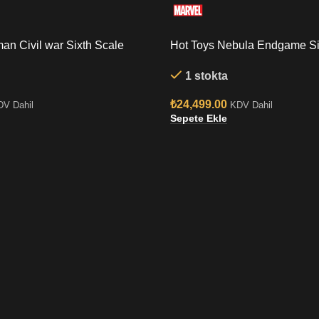
an Civil war Sixth Scale
Hot Toys Nebula Endgame Si
Figure
1 stokta
₺
24,499.00
DV Dahil
KDV Dahil
Sepete Ekle