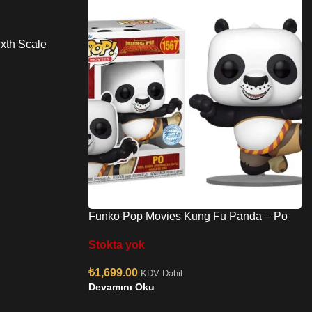
xth Scale
Funko Pop Movies Kung Fu Panda – Po
Specialty Series Exclusive No:1567
Stokta yok
₺
1,699.00
KDV Dahil
Devamını Oku