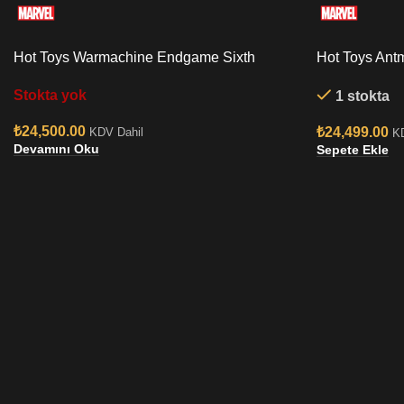
Hot Toys Warmachine Endgame Sixth
Hot Toys Antm
Scale Figure
Figure
Stokta yok
1 stokta
₺
24,500.00
₺
24,499.00
KDV Dahil
K
Devamını Oku
Sepete Ekle