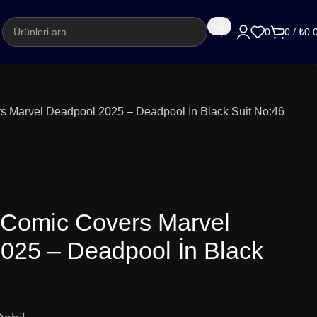
argo
0
0
/
₺
0.
 Marvel Deadpool 2025 – Deadpool İn Black Suit No:46
Comic Covers Marvel
025 – Deadpool İn Black