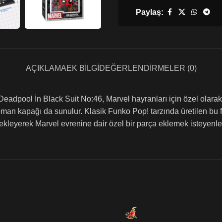
Paylaş:
AÇIKLAMA
EK BILGI
DEĞERLENDIRMELER (0)
pool İn Black Suit No:46, Marvel hayranları için özel olarak t
 roman kapağı da sunulur. Klasik Funko Pop! tarzında üretilen bu f
ekleyerek Marvel evrenine dair özel bir parça eklemek isteyenle