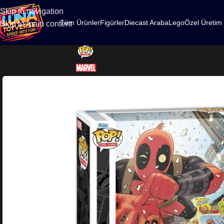
500
Skip to navigation
Tüm Ürünler
Figürler
Diecast Araba
Lego
Özel Üretim
Skip to main content