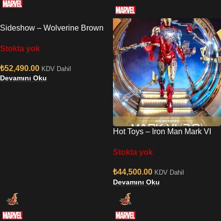
Sideshow – Wolverine Brown
Costume 1/4
Stokta yok
₺
52,490.00
KDV Dahil
Devamını Oku
Hot Toys – Iron Man Mark VI
(2.0) with Suit-Up Gantry
Stokta yok
Diecast Sixth Scale Figure Set
₺
44,500.00
KDV Dahil
Devamını Oku