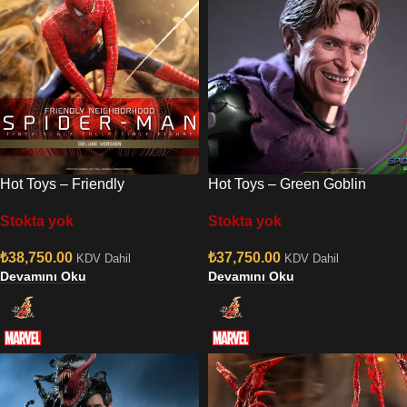
Hot Toys – Friendly
Hot Toys – Green Goblin
Neighborhood Spider-Man
(Upgraded Suit) Sixth Scale
Stokta yok
Stokta yok
(Deluxe Version) Sixth Scale
Figure
Figure
₺
38,750.00
₺
37,750.00
KDV Dahil
KDV Dahil
Devamını Oku
Devamını Oku