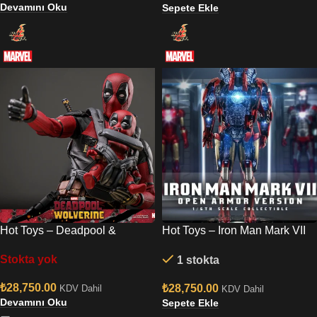
Devamını Oku
Sepete Ekle
Hot Toys – Deadpool &
Hot Toys – Iron Man Mark VII
Wolverine – Deadpool Sixth
(Open Armor Version) Diecast
Stokta yok
1 stokta
Scale
Sixth Scale Diorama
₺
28,750.00
₺
28,750.00
KDV Dahil
KDV Dahil
Devamını Oku
Sepete Ekle