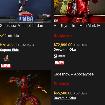
Sideshow Michael Jordan
Hot Toys – Iron Man Mark IV
Quarter Scale Statue
With Suit-Up Gantry Quarter
Stokta yok
1 stokta
Scale Figure Set
₺
72,999.00
₺
78,499.00
KDV Dahil
KDV Dahil
Devamını Oku
Sepete Ekle
Sideshow – Apocalypse
Stokta yok
₺
65,500.00
KDV Dahil
Devamını Oku