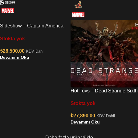
Sideshow – Captain America
1/5 Figure
Stokta yok
₺
28,500.00
KDV Dahil
Devamını Oku
Hot Toys – Dead Strange Sixth
Scale Figure
Stokta yok
₺
27,890.00
KDV Dahil
Devamını Oku
Daha fazla ürün yükle