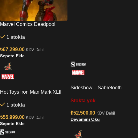
Marvel Comics Deadpool
Premium Format Figure by
1 stokta
Sideshow Collectibles
₺
67,299.00
KDV Dahil
Sepete Ekle
Sideshow – Sabretooth
Hot Toys Iron Man Mark XLII
Classic
(Deluxe Version) Quarter
Stokta yok
1 stokta
Scale Figure
₺
52,500.00
KDV Dahil
₺
55,999.00
KDV Dahil
Devamını Oku
Sepete Ekle