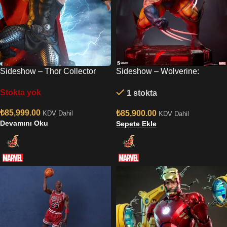
Sideshow – Thor Collector
Sideshow – Wolverine:
Edition
Berserker Rage Statue
Stokta yok
1 stokta
₺
85,999.00
₺
85,900.00
KDV Dahil
KDV Dahil
Devamını Oku
Sepete Ekle