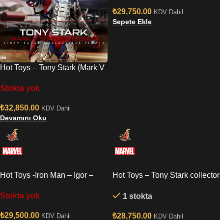
₺
29,750.00
KDV Dahil
Sepete Ekle
Hot Toys – Tony Stark (Mark V
Suit Up ) Deluxe Version Sixth
Stokta yok
Scale Figure
₺
32,850.00
KDV Dahil
Devamını Oku
Hot Toys -Iron Man – Igor –
Hot Toys – Tony Stark collector
Mark XXXVIII 1/6 Figure
Version Sixth Scale Figure
Stokta yok
1 stokta
₺
29,500.00
₺
28,750.00
KDV Dahil
KDV Dahil