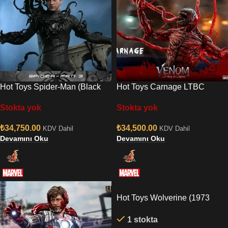
Hot Toys Spider-Man (Black
Hot Toys Carnage LTBC
Suit) (Deluxe Version) Sixth
(Deluxe Version) Sixth Scale
Stokta yok
Stokta yok
Scale Figure
Figure
₺
34,750.00
₺
34,500.00
KDV Dahil
KDV Dahil
Devamını Oku
Devamını Oku
Hot Toys Wolverine (1973
Version) Deluxe Edition Sixth
1 stokta
Scale Figure