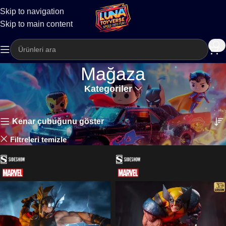
Skip to navigation
Kargo
Skip to main content
Mağaza
Kategoriler
Ana Sayfa
Mağaza
123 sonuçtan 1-24 arası gösteriliyor
Kenar çubuğunu göster
Marvel
Filtreleri temizle