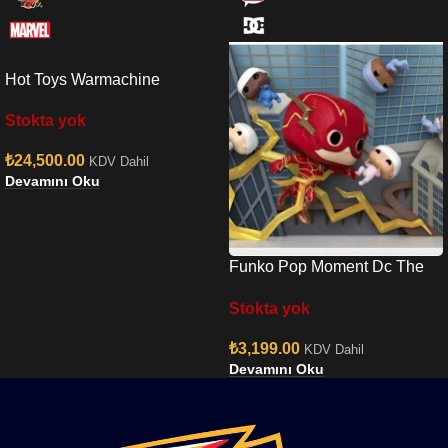
Hot Toys Warmachine
Endgame Sixth Scale Figure
Stokta yok
₺
24,500.00
KDV Dahil
Devamını Oku
Funko Pop Moment Dc The
Flash Baby Shower Moment
Stokta yok
No:1349
₺
3,199.00
KDV Dahil
Devamını Oku