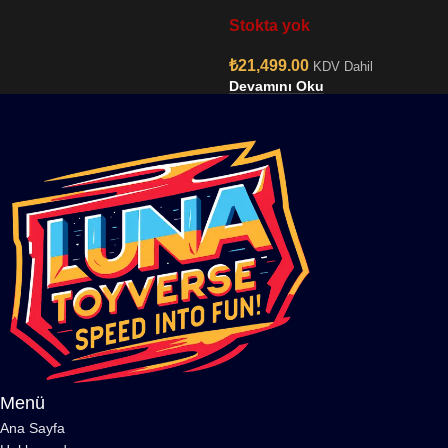
Scale Figure
Stokta yok
₺
21,499.00
KDV Dahil
Devamını Oku
Menü
Ana Sayfa