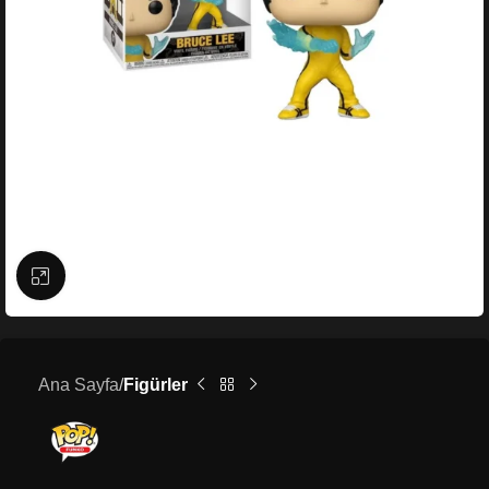
Büyütmek için tıklayın
Ana Sayfa
Figürler