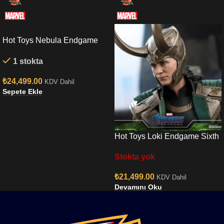
Hot Toys Nebula Endgame
Sixth Scale Figure
1 stokta
₺
24,499.00
KDV Dahil
Sepete Ekle
Hot Toys Loki Endgame Sixth
Scale Figure
Stokta yok
₺
21,499.00
KDV Dahil
Devamını Oku