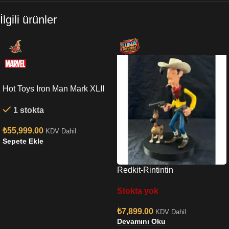
İlgili ürünler
Hot Toys Iron Man Mark XLII
(Deluxe Version) Quarter
1 stokta
Scale Figure
₺
55,999.00
KDV Dahil
Sepete Ekle
Redkit-Rintintin
Stokta yok
₺
7,899.00
KDV Dahil
Devamını Oku