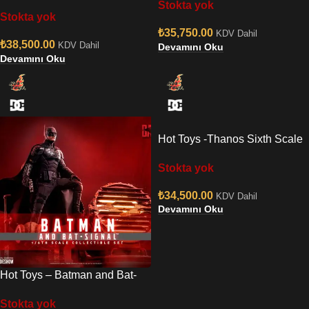
Premium Format Figure
Stokta yok
Scale Koleksiyon Figürü
Stokta yok
₺
35,750.00
KDV Dahil
₺
38,500.00
KDV Dahil
Devamını Oku
Devamını Oku
Hot Toys -Thanos Sixth Scale
Figure 1/6
Stokta yok
₺
34,500.00
KDV Dahil
Devamını Oku
Hot Toys – Batman and Bat-
Signal Sixth Scale Figure
Stokta yok
Collectible Set