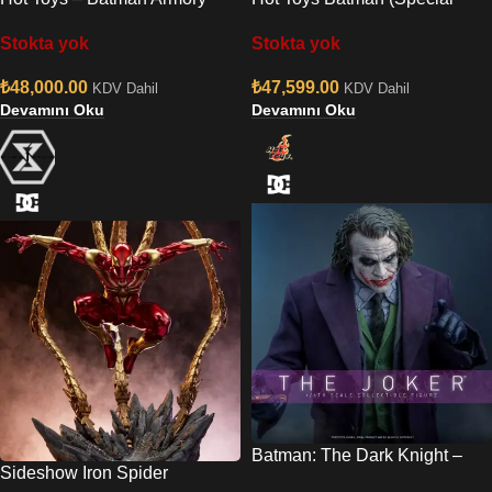
with Bruce Wayne Sixth Scale
Edition) Quarter Scale Figure
Stokta yok
Stokta yok
Collectible Set
₺
48,000.00
₺
47,599.00
KDV Dahil
KDV Dahil
Devamını Oku
Devamını Oku
Batman: The Dark Knight –
Sideshow Iron Spider
The Joker Deluxe Series 1/6