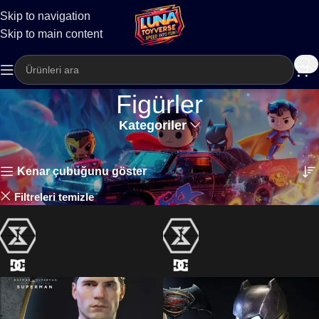
Skip to navigation
Kargo
Skip to main content
Figürler
Kategoriler
Ana Sayfa
Figürler
92 sonuçtan 1-24 arası gösteriliyor
Kenar çubuğunu göster
DC
Filtreleri temizle