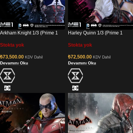
Arkham Knight 1/3 (Prime 1
Harley Quinn 1/3 (Prime 1
Studio)
Studio)
Stokta yok
Stokta yok
₺
73,500.00
₺
72,500.00
KDV Dahil
KDV Dahil
Devamını Oku
Devamını Oku