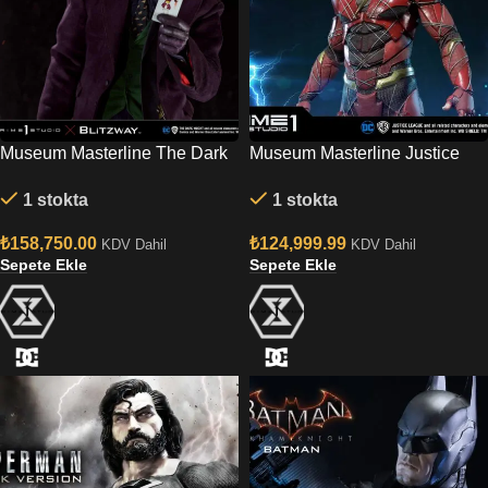
Museum Masterline The Dark
Museum Masterline Justice
Knight 1/3 (Film) The Joker
League (Film) The Flash 1/3
1 stokta
1 stokta
Bonus Version
by Prime 1 Studio
₺
158,750.00
₺
124,999.99
KDV Dahil
KDV Dahil
Sepete Ekle
Sepete Ekle