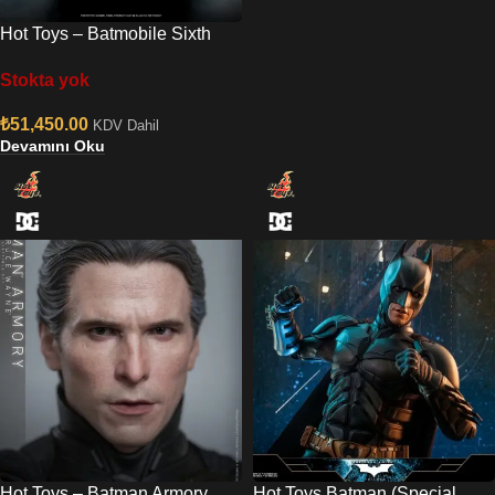
Hot Toys – Batmobile Sixth
Scale Figure Accessory
Stokta yok
₺
51,450.00
KDV Dahil
Devamını Oku
Hot Toys – Batman Armory
Hot Toys Batman (Special