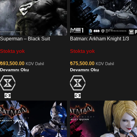
Superman – Black Suit
Batman: Arkham Knight 1/3
Version 1/3 (Prime 1 Studio)
(Prime 1 Studio)
Stokta yok
Stokta yok
₺
93,500.00
₺
75,500.00
KDV Dahil
KDV Dahil
Devamını Oku
Devamını Oku