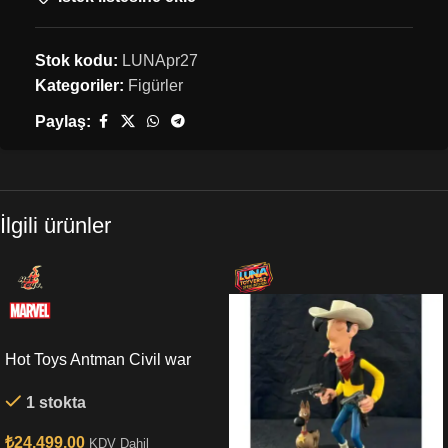
Stok kodu:
LUNApr27
Kategoriler:
Figürler
Paylaş:
İlgili ürünler
Hot Toys Antman Civil war
Sixth Scale Figure
1 stokta
₺
24,499.00
KDV Dahil