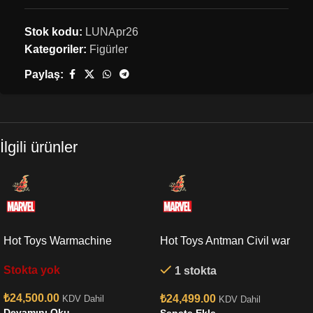
Stok kodu:
LUNApr26
Kategoriler:
Figürler
Paylaş:
İlgili ürünler
Hot Toys Warmachine
Hot Toys Antman Civil war
Endgame Sixth Scale Figure
Sixth Scale Figure
Stokta yok
1 stokta
₺
24,500.00
₺
24,499.00
KDV Dahil
KDV Dahil
Devamını Oku
Sepete Ekle