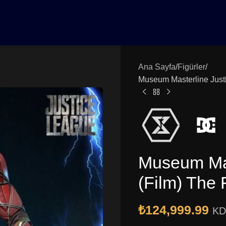
0₺ Üzeri Siparişlerinizde Vade Farksız 3 Taksit | Ücretsiz K
Ana Sayfa
Figürler
Museum Masterline Justi
Museum Mas
(Film) The 
₺
124,999.99
KD