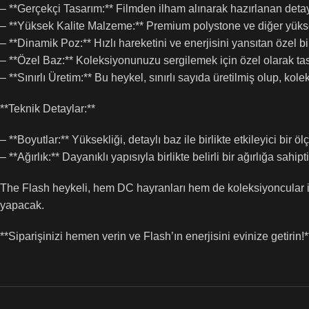
– **Gerçekçi Tasarım:** Filmden ilham alınarak hazırlanan detay
– **Yüksek Kalite Malzeme:** Premium polystone ve diğer yüksek kali
– **Dinamik Poz:** Hızlı hareketini ve enerjisini yansıtan özel b
– **Özel Baz:** Koleksiyonunuzu sergilemek için özel olarak tasar
– **Sınırlı Üretim:** Bu heykel, sınırlı sayıda üretilmiş olup, kole
**Teknik Detaylar:**
– **Boyutlar:** Yüksekliği, detaylı baz ile birlikte etkileyici bir öl
– **Ağırlık:** Dayanıklı yapısıyla birlikte belirli bir ağırlığa sahipti
The Flash heykeli, hem DC hayranları hem de koleksiyoncular i
yapacak.
**Siparişinizi hemen verin ve Flash’ın enerjisini evinize getirin!*