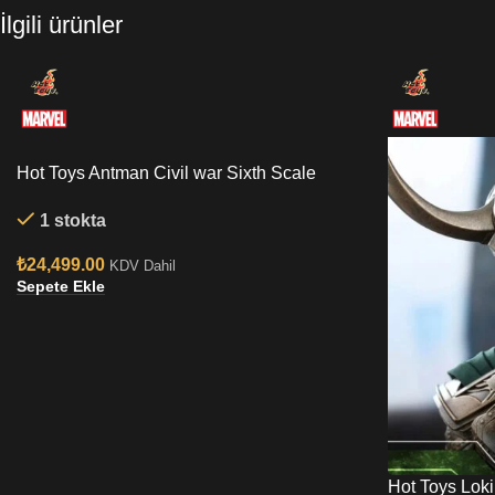
İlgili ürünler
Hot Toys Antman Civil war Sixth Scale
Figure
1 stokta
₺
24,499.00
KDV Dahil
Sepete Ekle
Hot Toys Lok