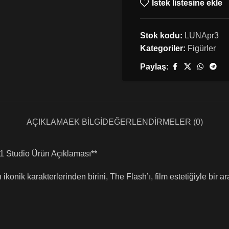
İstek listesine ekle
Stok kodu:
LUNApr3
Kategoriler:
Figürler
Paylaş:
AÇIKLAMA
EK BILGI
DEĞERLENDIRMELER (0)
1 Studio Ürün Açıklaması**
nik karakterlerinden birini, The Flash’ı, film estetiğiyle bir ar