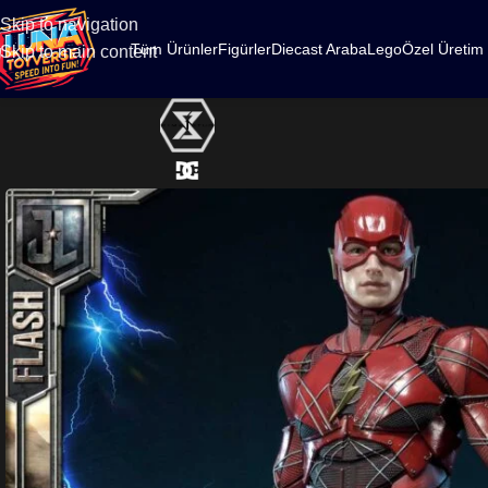
500
Skip to navigation
Tüm Ürünler
Figürler
Diecast Araba
Lego
Özel Üretim
Skip to main content