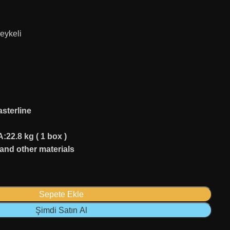
eykeli
)
sterline
 A:22.8 kg ( 1 box )
 and other materials
Sepete Ekle
Şimdi Satın Al