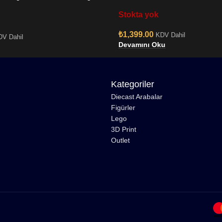
No:363 Vinyl Bobble-Head
Stokta yok
₺
1,399.00
KDV Dahil
DV Dahil
Devamını Oku
Kategoriler
Diecast Arabalar
Figürler
Lego
3D Print
Outlet