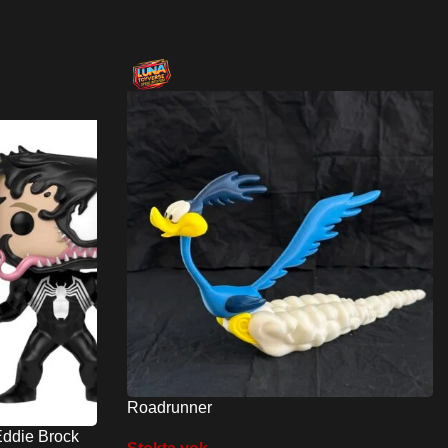
Roadrunner
ddie Brock