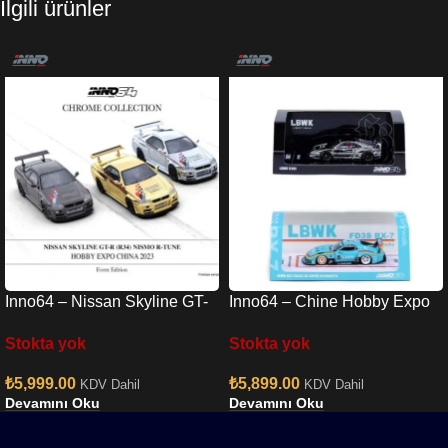
İlgili ürünler
Inno64 – Nissan Skyline GT-
Inno64 – Chine Hobby Expo
R R34 Nismo R-Tune Chrome
RX7 & Chrome F40 Set
Stokta yok
Stokta yok
3 Cars Set
₺
5,999.00
₺
5,899.00
KDV Dahil
KDV Dahil
Devamını Oku
Devamını Oku