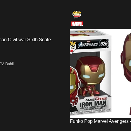
an Civil war Sixth Scale
DV Dahil
Funko Pop Marvel Avengers 
Special Edition No:626 Bobb