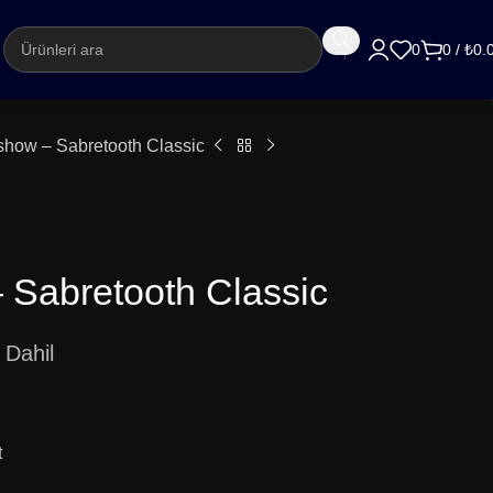
argo
0
0
/
₺
0.
show – Sabretooth Classic
 Sabretooth Classic
Dahil
t