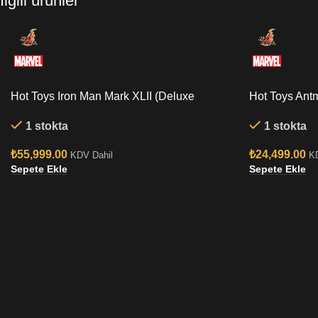
İlgili ürünler
Hot Toys Iron Man Mark XLII (Deluxe
Hot Toys Antm
Version) Quarter Scale Figure
Figure
1 stokta
1 stokta
₺
55,999.00
₺
24,499.00
KDV Dahil
K
Sepete Ekle
Sepete Ekle