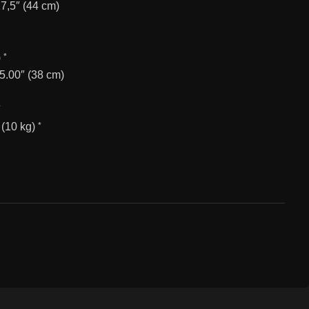
7,5″ (44 cm)
)
*
5.00″ (38 cm)
*
 (10 kg)
*