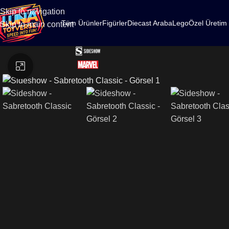
500
Skip to navigation
Tüm Ürünler
Figürler
Diecast Araba
Lego
Özel Üretim
Skip to main content
Büyütmek için tıklayın