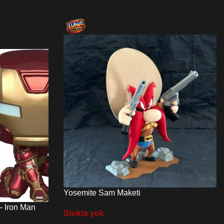
Yosemite Sam Maketi
– Iron Man
Stokta yok
le-Head