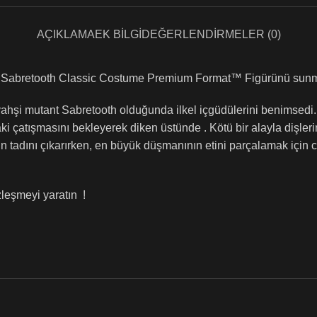
AÇIKLAMA
EK BILGI
DEĞERLENDIRMELER (0)
, Sabretooth Classic Costume Premium Format™ Figürünü sunm
ahşi mutant Sabretooth olduğunda ilkel içgüdülerini benimsedi. 
aki çatışmasını bekleyerek diken üstünde . Kötü bir alayla dişle
ın tadını çıkarırken, en büyük düşmanının etini parçalamak için
zleşmeyi yaratın !