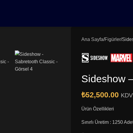
0₺ Üzeri Siparişlerinizde Vade Farksız 3 Taksit | Ücretsiz K
Ana Sayfa
Figürler
Side
Sideshow –
₺
52,500.00
KDV 
Ürün Özellikleri
Sınırlı Üretim : 1250 Ade