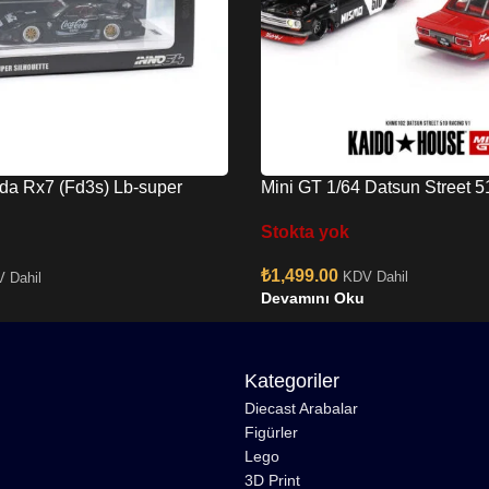
da Rx7 (Fd3s) Lb-super
Mini GT 1/64 Datsun Street 
64-lbwk-rx7-01
Stokta yok
₺
1,499.00
KDV Dahil
 Dahil
Devamını Oku
Kategoriler
Diecast Arabalar
Figürler
Lego
3D Print