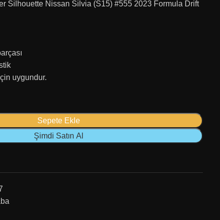
 Silhouette Nissan Silvia (S15) #555 2023 Formula Drift
parçası
stik
için uygundur.
Sepete Ekle
Şimdi Satın Al
7
aba