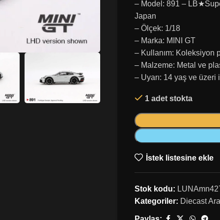
– Model: 891 – LB★Super
Japan
– Ölçek: 1/18
– Marka: MINI GT
– Kullanım: Koleksiyon 
– Malzeme: Metal ve pla
– Uyarı: 14 yaş ve üzeri 
1 adet stokta
İstek listesine ekle
Stok kodu:
LUNAmn42
Kategoriler:
Diecast Ar
Paylaş: