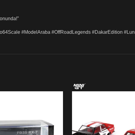
yonunda!”
1to64Scale #ModelAraba #OffRoadLegends #DakarEdition #Lu