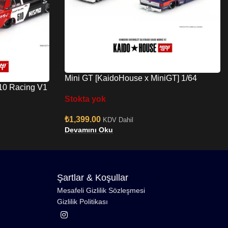
Mini GT [KaidoHouse x MiniGT] 1/64
510 Racing V1
Chevrolet Silverado KAIDO WORKS V2
Stokta yok
₺
1,399.00
KDV Dahil
Devamını Oku
Şartlar & Koşullar
Mesafeli Gizlilik Sözleşmesi
Gizlilik Politikası