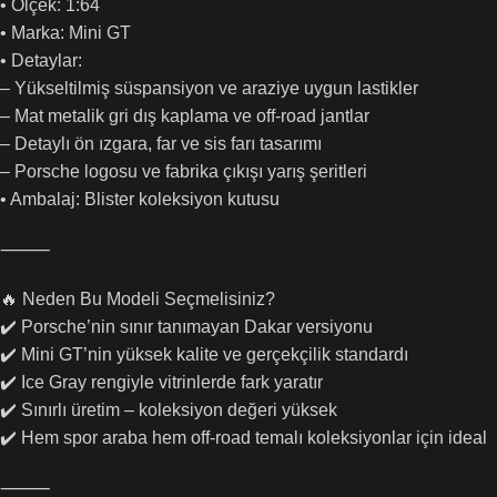
• Ölçek: 1:64
• Marka: Mini GT
• Detaylar:
– Yükseltilmiş süspansiyon ve araziye uygun lastikler
– Mat metalik gri dış kaplama ve off-road jantlar
– Detaylı ön ızgara, far ve sis farı tasarımı
– Porsche logosu ve fabrika çıkışı yarış şeritleri
• Ambalaj: Blister koleksiyon kutusu
⸻
🔥 Neden Bu Modeli Seçmelisiniz?
✔️ Porsche’nin sınır tanımayan Dakar versiyonu
✔️ Mini GT’nin yüksek kalite ve gerçekçilik standardı
✔️ Ice Gray rengiyle vitrinlerde fark yaratır
✔️ Sınırlı üretim – koleksiyon değeri yüksek
✔️ Hem spor araba hem off-road temalı koleksiyonlar için ideal
⸻