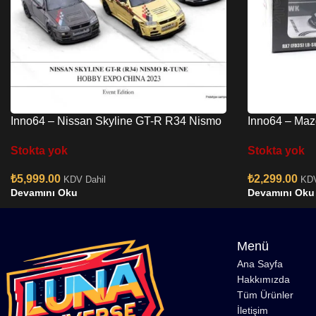
Inno64 – Nissan Skyline GT-R R34 Nismo
Inno64 – Maz
R-Tune Chrome 3 Cars Set
Silhouette In
Stokta yok
Stokta yok
₺
5,999.00
₺
2,299.00
KDV Dahil
KDV
Devamını Oku
Devamını Oku
Menü
Ana Sayfa
Hakkımızda
Tüm Ürünler
İletişim