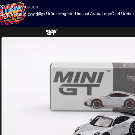
500
Skip to navigation
Tüm Ürünler
Figürler
Diecast Araba
Lego
Özel Üretim
Skip to main content