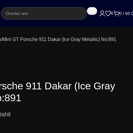
argo
0
0
/
₺
0.
a
Mini GT Porsche 911 Dakar (Ice Gray Metallic) No:891
rsche 911 Dakar (Ice Gray
o:891
ahil