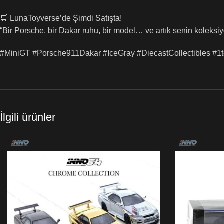
🛒 LunaToyverse’de Şimdi Satışta!
“Bir Porsche, bir Dakar ruhu, bir model… ve artık senin koleksi
#MiniGT #Porsche911Dakar #IceGray #DiecastCollectibles #
İlgili ürünler