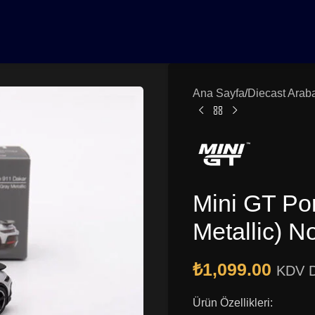
0₺ Üzeri Siparişlerinizde Vade Farksız 3 Taksit | Ücretsiz K
Ana Sayfa
Diecast Arab
Mini GT Po
Metallic) N
₺
1,099.00
KDV D
Ürün Özellikleri: