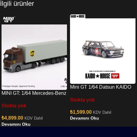
İlgili ürünler
Mini GT 1/64 Datsun KAIDO
MINI GT: 1/64 Mercedes-Benz
510 Wagon Hanami V3
Stokta yok
Actros w/ 40 Ft Container ”
Stokta yok
UPS Europe”
₺
1,599.00
KDV Dahil
₺
4,899.00
Devamını Oku
KDV Dahil
Devamını Oku