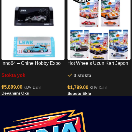
Inno64 – Chine Hobby Expo
Hot Wheels Uzun Kart Japon
RX7 & Chrome F40 Set
Set
Stokta yok
3 stokta
₺
5,899.00
₺
1,799.00
KDV Dahil
KDV Dahil
Devamını Oku
Sepete Ekle