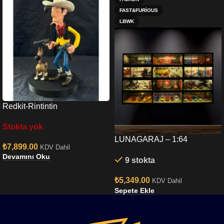
FAST&FURIOUS
LBWK
Redkit-Rintintin
Stokta yok
LUNAGARAJ – 1:64
₺
7,899.00
KDV Dahil
Koleksiyon 3 lü Garaj
Devamını Oku
9 stokta
Diorama Seti
₺
5,349.00
KDV Dahil
Sepete Ekle