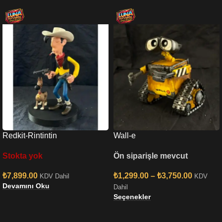
Redkit-Rintintin
Wall-e
Stokta yok
Ön siparişle mevcut
₺
7,899.00
₺
1,299.00
–
₺
3,750.00
KDV Dahil
KDV
Devamını Oku
Dahil
Seçenekler