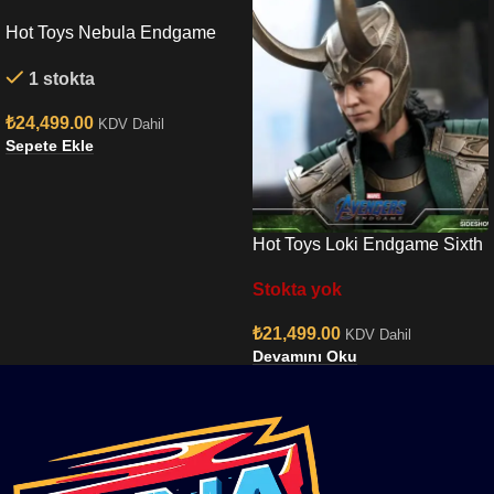
Hot Toys Nebula Endgame
Sixth Scale Figure
1 stokta
₺
24,499.00
KDV Dahil
Sepete Ekle
Hot Toys Loki Endgame Sixth
Scale Figure
Stokta yok
₺
21,499.00
KDV Dahil
Devamını Oku