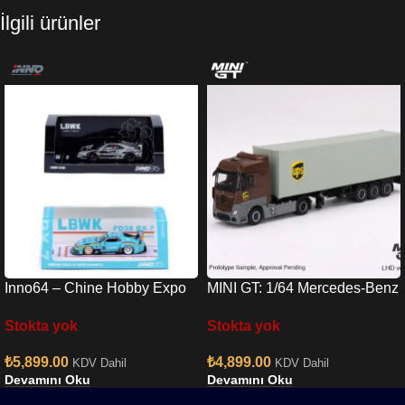
İlgili ürünler
Inno64 – Chine Hobby Expo
MINI GT: 1/64 Mercedes-Benz
RX7 & Chrome F40 Set
Actros w/ 40 Ft Container ”
Stokta yok
Stokta yok
UPS Europe”
₺
5,899.00
₺
4,899.00
KDV Dahil
KDV Dahil
Devamını Oku
Devamını Oku