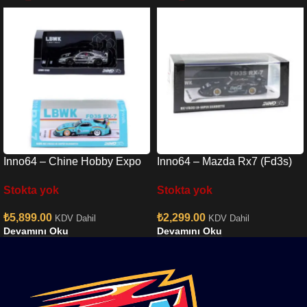
Inno64 – Chine Hobby Expo
Inno64 – Mazda Rx7 (Fd3s)
RX7 & Chrome F40 Set
Lb-super Silhouette In64-
Stokta yok
Stokta yok
lbwk-rx7-01
₺
5,899.00
₺
2,299.00
KDV Dahil
KDV Dahil
Devamını Oku
Devamını Oku