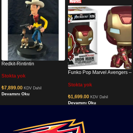
Redkit-Rintintin
Funko Pop Marvel Avengers –
Stokta yok
Iron Man Special Edition
Stokta yok
No:626 Bobble-Head
₺
7,899.00
KDV Dahil
Devamını Oku
₺
1,699.00
KDV Dahil
Devamını Oku