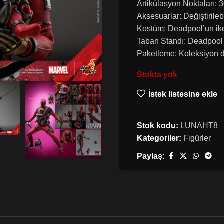
Artikülasyon Noktaları: 
Aksesuarlar: Değiştirilebi
Kostüm: Deadpool’un iko
Taban Standı: Deadpool 
Paketleme: Koleksiyon d
Stokta yok
İstek listesine ekle
Stok kodu:
LUNAHT8
Kategoriler:
Figürler
Paylaş: