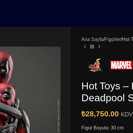
0₺ Üzeri Siparişlerinizde Vade Farksız 3 Taksit | Ücretsiz K
Ana Sayfa
Figürler
Hot 
Hot Toys –
Deadpool S
₺
28,750.00
KDV 
Figür Boyutu: 30 cm