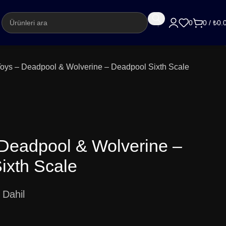
argo
0
0
/
₺
0.
Toys – Deadpool & Wolverine – Deadpool Sixth Scale
 Deadpool & Wolverine –
ixth Scale
Dahil