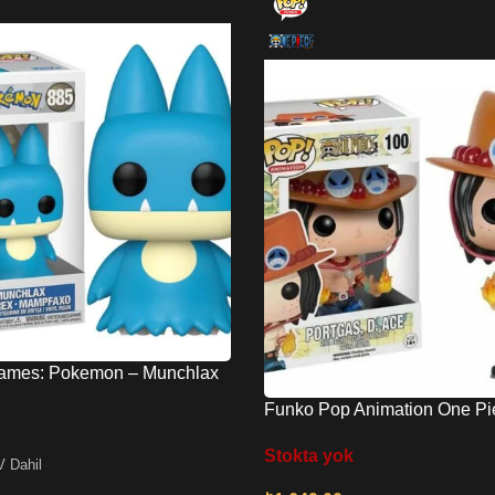
ames: Pokemon – Munchlax
pfaxo No:885
Funko Pop Animation One Pi
Portgas. D. Ace No:100
Stokta yok
 Dahil