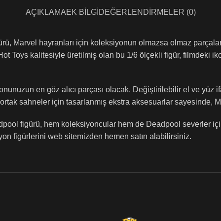
AÇIKLAMA
EK BILGI
DEĞERLENDIRMELER (0)
, Marvel hayranları için koleksiyonun olmazsa olmaz parçaların
Hot Toys kalitesiyle üretilmiş olan bu 1/6 ölçekli figür, filmdeki
onunuzun en göz alıcı parçası olacak. Değiştirilebilir el ve yüz ifa
lan ortak sahneler için tasarlanmış ekstra aksesuarlar sayesinde,
pool figürü, hem koleksiyoncular hem de Deadpool severler için i
yon figürlerini web sitemizden hemen satın alabilirsiniz.