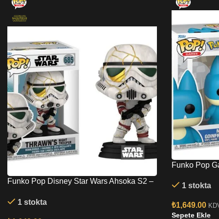
Funko Pop G
Goinfrex Mam
Funko Pop Disney Star Wars Ahsoka S2 –
1 stokta
Thrawn’s Night Trooper No:685 Bobble-
1 stokta
Head
₺
1,649.00
KDV
Sepete Ekle