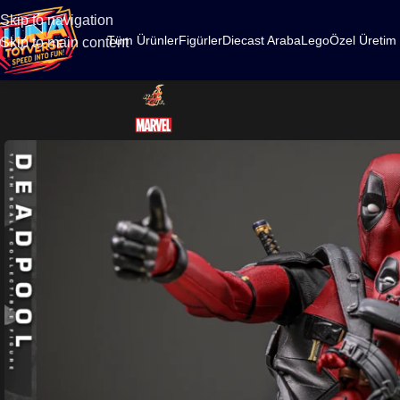
500
Skip to navigation
Tüm Ürünler
Figürler
Diecast Araba
Lego
Özel Üretim
Skip to main content