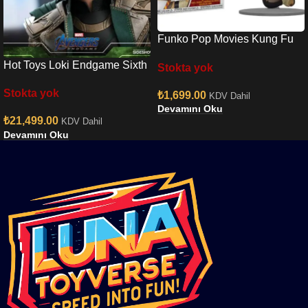
Funko Pop Movies Kung Fu
Panda – Po Specialty Series
Hot Toys Loki Endgame Sixth
Stokta yok
Exclusive No:1567
Scale Figure
Stokta yok
₺
1,699.00
KDV Dahil
Devamını Oku
₺
21,499.00
KDV Dahil
Devamını Oku