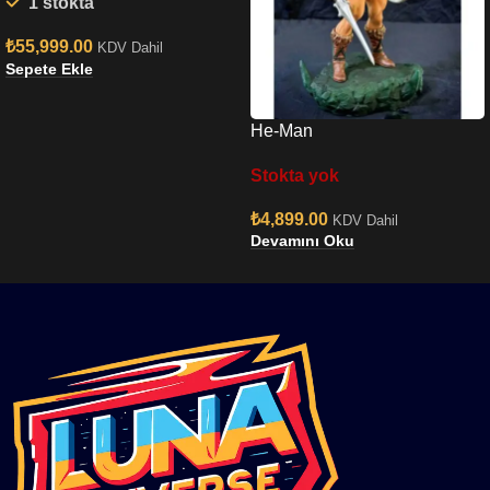
1 stokta
Scale Figure
₺
55,999.00
KDV Dahil
Sepete Ekle
He-Man
Stokta yok
₺
4,899.00
KDV Dahil
Devamını Oku