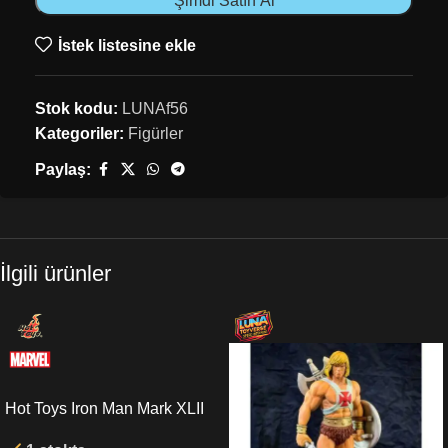
Şimdi Satın Al
İstek listesine ekle
Stok kodu:
LUNAf56
Kategoriler:
Figürler
Paylaş:
İlgili ürünler
Hot Toys Iron Man Mark XLII
(Deluxe Version) Quarter