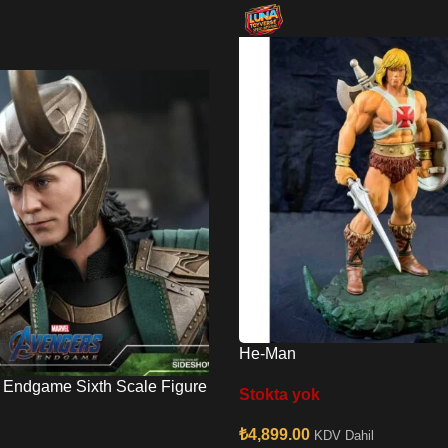
He-Man
i Endgame Sixth Scale Figure
Stokta yok
₺
4,899.00
KDV Dahil