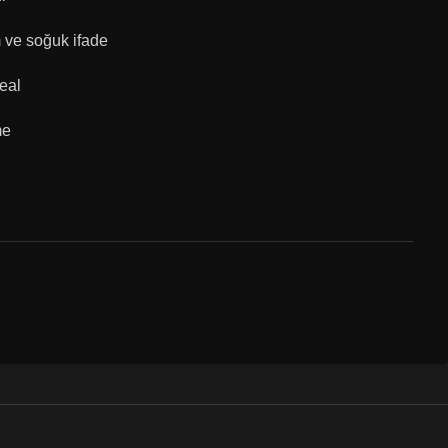
 ve soğuk ifade
deal
me