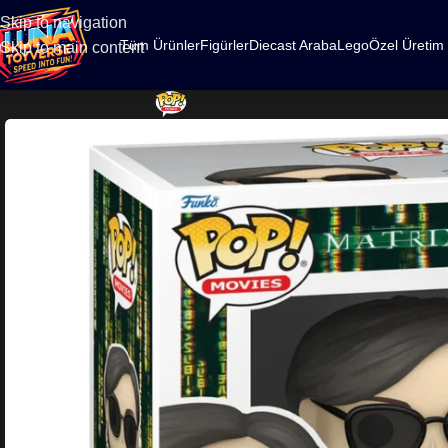
500
Skip to navigation
Tüm Ürünler
Figürler
Diecast Araba
Lego
Özel Üretim
Skip to main content