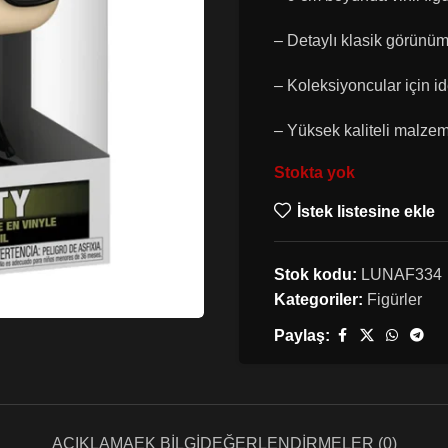
– Detaylı klasik görünüm
– Koleksiyoncular için i
– Yüksek kaliteli malze
Stokta yok
İstek listesine ekle
Stok kodu:
LUNAF334
Kategoriler:
Figürler
Paylaş:
AÇIKLAMA
EK BILGI
DEĞERLENDIRMELER (0)