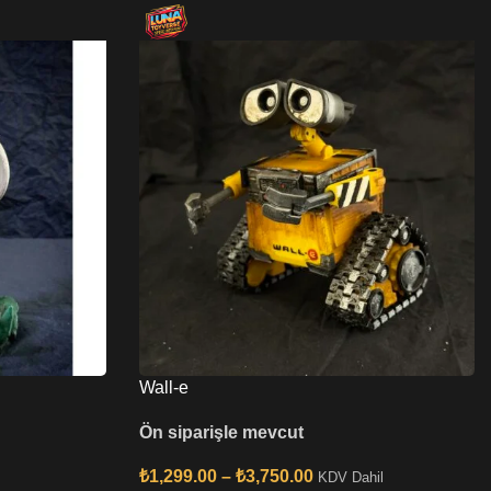
Wall-e
Ön siparişle mevcut
₺
1,299.00
–
₺
3,750.00
KDV Dahil