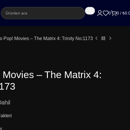
argo
0
0
/
₺
0.
 Pop! Movies – The Matrix 4: Trinity No:1173
 Movies – The Matrix 4:
1173
ahil
rakteri
ür