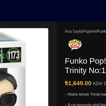
0₺ Üzeri Siparişlerinizde Vade Farksız 3 Taksit | Ücretsiz K
Ana Sayfa
Figürler
Funko
Funko Pop!
Trinity No:
₺
1,649.00
KDV D
– Matrix temalı Trınıty ka
– 9 cm boyunda vinil fig