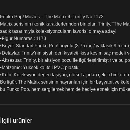
Funko Pop! Movies – The Matrix 4: Trinity No:1173
Matrix serisinin ikonik karakterlerinden biri olan Trinity, “The 
sadık tasarımıyla koleksiyoncuların favorisi olmaya aday!
•Figür Numarası: 1173
•Boyut: Standart Funko Pop! boyutu (3.75 inç / yaklaşık 9.5 cm).
•Detaylar: Trinity’nin siyah deri kıyafeti, kısa kesim saç modeli 
•Aksesuar: Trinity, bir aksiyon pozu ile figürleştirilmiştir ve bu po
•Malzeme: Yüksek kaliteli PVC plastik.
•Kutu: Koleksiyon değeri taşıyan, görsel açıdan çekici bir koruma 
Bu figür, The Matrix serisinin hayranları için bir başyapıt ve ko
bu Funko Pop, hem sergilemek hem de hediye etmek için müke
İlgili ürünler