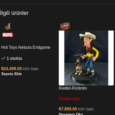
İlgili ürünler
Hot Toys Nebula Endgame
Sixth Scale Figure
1 stokta
₺
24,499.00
KDV Dahil
Sepete Ekle
Redkit-Rintintin
Stokta yok
₺
7,899.00
KDV Dahil
Devamını Oku