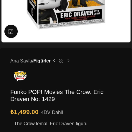
Büyütmek için tıklayın
Ana Sayfa
Figürler
Funko POP! Movies The Crow: Eric
Draven No: 1429
₺
1,499.00
KDV Dahil
– The Crow temalı Eric Draven figürü