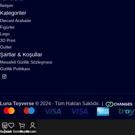
İletişim
Kategoriler
Diecast Arabalar
Figürler
Lego
3D Print
Outlet
Şartlar & Koşullar
Mesafeli Gizlilik Sözleşmesi
Gizlilik Politikası
Luna Toyverse ©
2024 - Tüm Hakları Saklıdır. |
Mağaza
İstek listesi
Sepet
Hesabım