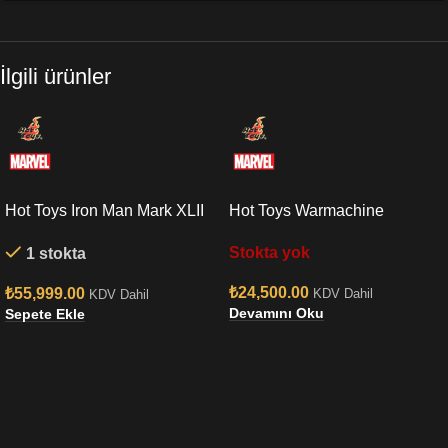
İlgili ürünler
Hot Toys Iron Man Mark XLII
Hot Toys Warmachine
(Deluxe Version) Quarter
Endgame Sixth Scale Figure
Stokta yok
1 stokta
Scale Figure
₺
24,500.00
₺
55,999.00
KDV Dahil
KDV Dahil
Devamını Oku
Sepete Ekle