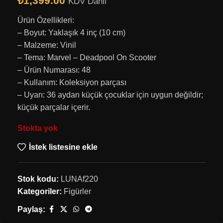
₺
1,399.00
KDV Dahil
Ürün Özellikleri:
– Boyut: Yaklaşık 4 inç (10 cm)
– Malzeme: Vinil
– Tema: Marvel – Deadpool On Scooter
– Ürün Numarası: 48
– Kullanım: Koleksiyon parçası
– Uyarı: 36 aydan küçük çocuklar için uygun değildir;
küçük parçalar içerir.
Stokta yok
İstek listesine ekle
Stok kodu:
LUNAf220
Kategoriler:
Figürler
Paylaş: