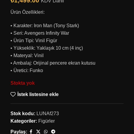
₺
1,499.00
KDV Dahil
Ürün Özellikleri:
• Karakter: Iron Man (Tony Stark)
• Seri: Avengers Infinity War
• Ürün Tipi: Vinil Figür
• Yükseklik: Yaklaşık 10 cm (4 inç)
• Materyal: Vinil
• Ambalaj: Orijinal pencere ekran kutusu
• Üretici: Funko
Stokta yok
İstek listesine ekle
Stok kodu:
LUNAf273
Kategoriler:
Figürler
Paylaş: