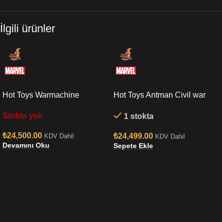
İlgili ürünler
Hot Toys Warmachine
Hot Toys Antman Civil war
Endgame Sixth Scale Figure
Sixth Scale Figure
Stokta yok
1 stokta
₺
24,500.00
₺
24,499.00
KDV Dahil
KDV Dahil
Devamını Oku
Sepete Ekle