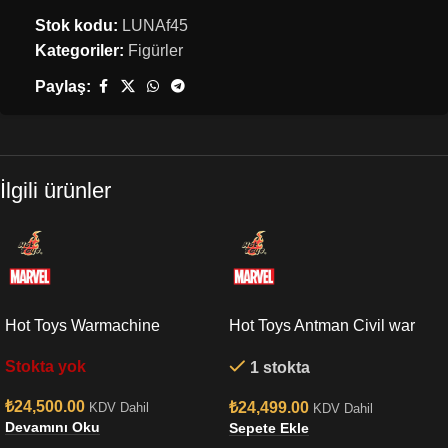
Stok kodu:
LUNAf45
Kategoriler:
Figürler
Paylaş:
İlgili ürünler
Hot Toys Warmachine
Hot Toys Antman Civil war
Endgame Sixth Scale Figure
Sixth Scale Figure
Stokta yok
1 stokta
₺
24,500.00
₺
24,499.00
KDV Dahil
KDV Dahil
Devamını Oku
Sepete Ekle