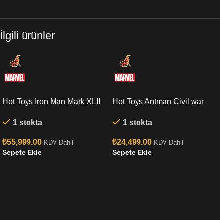
İlgili ürünler
Hot Toys Iron Man Mark XLII
Hot Toys Antman Civil war
(Deluxe Version) Quarter
Sixth Scale Figure
1 stokta
1 stokta
Scale Figure
₺
55,999.00
₺
24,499.00
KDV Dahil
KDV Dahil
Sepete Ekle
Sepete Ekle