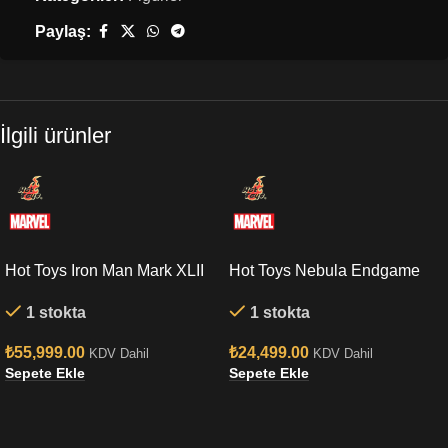
Paylaş:
İlgili ürünler
Hot Toys Iron Man Mark XLII
Hot Toys Nebula Endgame
(Deluxe Version) Quarter
Sixth Scale Figure
1 stokta
1 stokta
Scale Figure
₺
55,999.00
₺
24,499.00
KDV Dahil
KDV Dahil
Sepete Ekle
Sepete Ekle