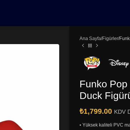
0₺ Üzeri Siparişlerinizde Vade Farksız 3 Taksit | Ücretsiz K
Ana Sayfa
Figürler
Funk
Funko Pop 
Duck Figür
₺
1,799.00
KDV D
• Yüksek kaliteli PVC 