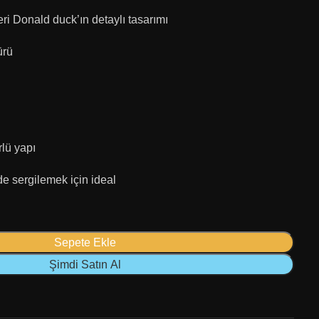
eri Donald duck’ın detaylı tasarımı
ürü
lü yapı
de sergilemek için ideal
Sepete Ekle
Şimdi Satın Al