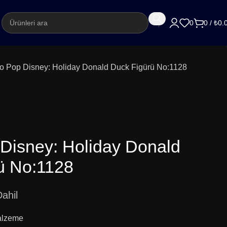
argo
0
0
/
₺
0.
o Pop Disney: Holiday Donald Duck Figürü No:1128
Disney: Holiday Donald
ü No:1128
ahil
malzeme