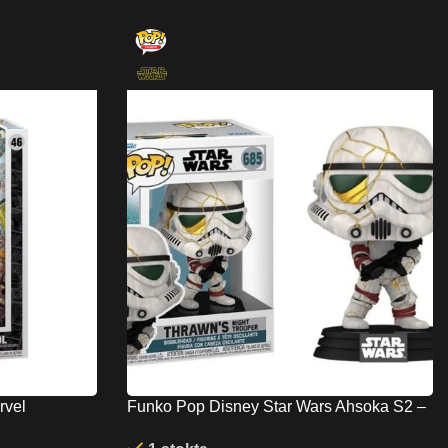
rvel
Funko Pop Disney Star Wars Ahsoka S2 –
 Black Suit
Thrawn’s Night Trooper No:685 Bobble-