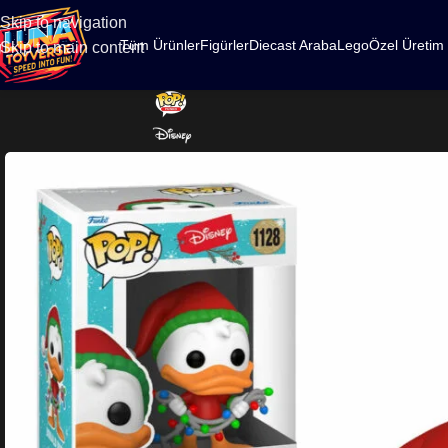
500
Skip to navigation
Tüm Ürünler
Figürler
Diecast Araba
Lego
Özel Üretim
Skip to main content