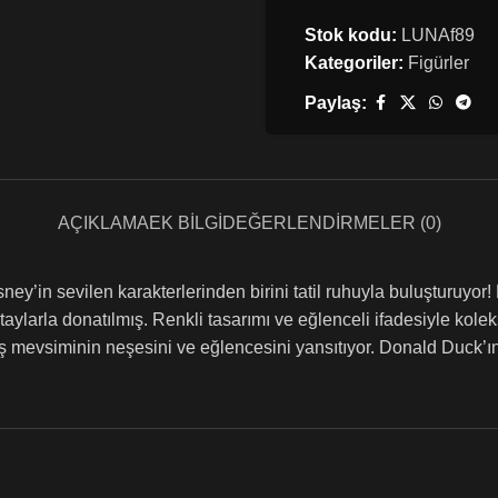
Stok kodu:
LUNAf89
Kategoriler:
Figürler
Paylaş:
AÇIKLAMA
EK BILGI
DEĞERLENDIRMELER (0)
’in sevilen karakterlerinden birini tatil ruhuyla buluşturuyor!
detaylarla donatılmış. Renkli tasarımı ve eğlenceli ifadesiyle k
kış mevsiminin neşesini ve eğlencesini yansıtıyor. Donald Duck’ı