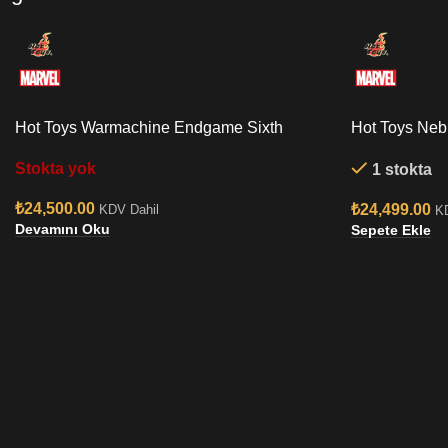
Hot Toys Warmachine Endgame Sixth
Hot Toys Neb
Scale Figure
Figure
Stokta yok
1 stokta
₺
24,500.00
₺
24,499.00
KDV Dahil
K
Devamını Oku
Sepete Ekle