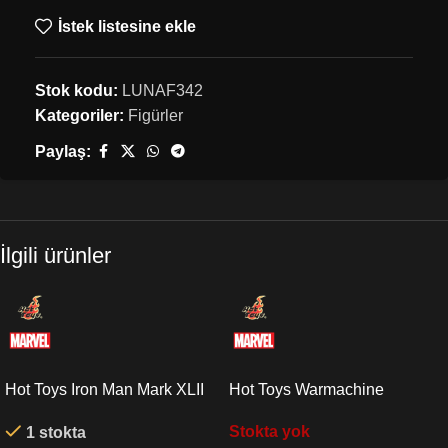
İstek listesine ekle
Stok kodu:
LUNAF342
Kategoriler:
Figürler
Paylaş:
İlgili ürünler
Hot Toys Iron Man Mark XLII
Hot Toys Warmachine
(Deluxe Version) Quarter
Endgame Sixth Scale Figure
Stokta yok
1 stokta
Scale Figure