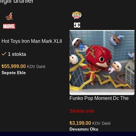
İlgili ürünler
Hot Toys Iron Man Mark XLII
(Deluxe Version) Quarter
1 stokta
Scale Figure
₺
55,999.00
KDV Dahil
Sepete Ekle
Funko Pop Moment Dc The
Flash Baby Shower Moment
Stokta yok
No:1349
₺
3,199.00
KDV Dahil
Devamını Oku