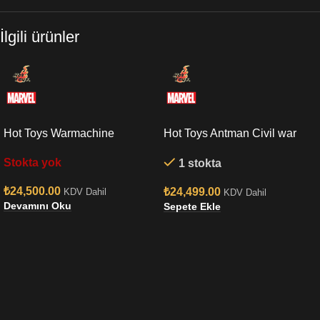
İlgili ürünler
Hot Toys Warmachine
Hot Toys Antman Civil war
Endgame Sixth Scale Figure
Sixth Scale Figure
Stokta yok
1 stokta
₺
24,500.00
₺
24,499.00
KDV Dahil
KDV Dahil
Devamını Oku
Sepete Ekle