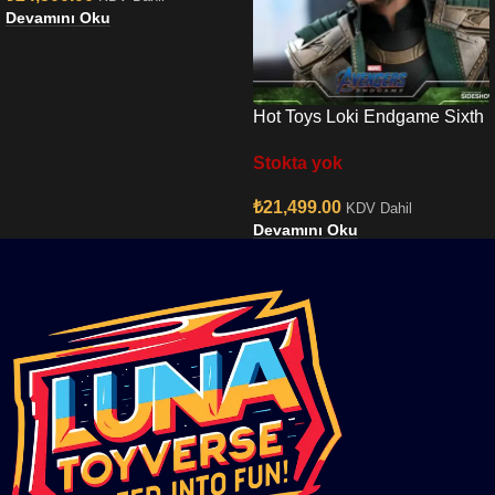
Devamını Oku
Hot Toys Loki Endgame Sixth
Scale Figure
Stokta yok
₺
21,499.00
KDV Dahil
Devamını Oku