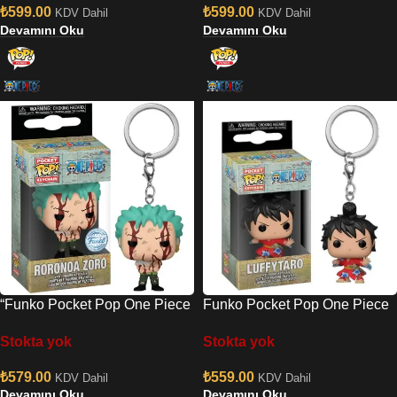
₺
599.00
₺
599.00
KDV Dahil
KDV Dahil
Devamını Oku
Devamını Oku
“Funko Pocket Pop One Piece
Funko Pocket Pop One Piece
– Zoro “”Nothing Happened””
S6 – Luffytaro In Kimono
Stokta yok
Stokta yok
Anahtarlık”
Anahtarlik
₺
579.00
₺
559.00
KDV Dahil
KDV Dahil
Devamını Oku
Devamını Oku