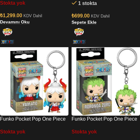
Stokta yok
1 stokta
1938 Anahtarlık
₺
1,299.00
₺
699.00
KDV Dahil
KDV Dahil
Devamını Oku
Sepete Ekle
Funko Pocket Pop One Piece
Funko Pocket Pop One Piece
– Yamato Anahtarlık
S6 – Roronoa Zoro Anahtarlık
Stokta yok
Stokta yok