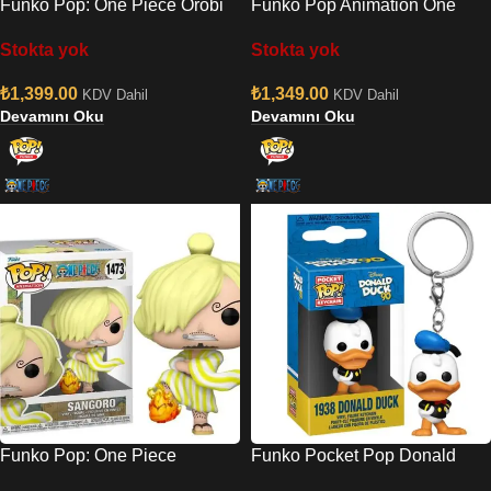
Funko Pop: One Piece Orobi
Funko Pop Animation One
Wano No:1475
Piece – Katakuri No:1606
Stokta yok
Stokta yok
₺
1,399.00
₺
1,349.00
KDV Dahil
KDV Dahil
Devamını Oku
Devamını Oku
Funko Pop: One Piece
Funko Pocket Pop Donald
Sangoro Wano No:1473
Duck 90th – Donald Duck