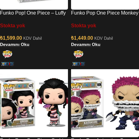
Funko Pop! One Piece – Luffy
Funko Pop One Piece Monkey
Gear Five (No: 1607)
D. Luffy Figürü No:98
Stokta yok
Stokta yok
₺
1,599.00
₺
1,449.00
KDV Dahil
KDV Dahil
Devamını Oku
Devamını Oku