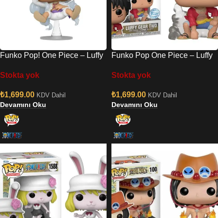
Funko Pop! One Piece – Luffy
Funko Pop One Piece – Luffy
Gear Five (Special Edition)
Gear Two (special Edition)
Stokta yok
Stokta yok
(No: 1621)
No:1269
₺
1,699.00
₺
1,699.00
KDV Dahil
KDV Dahil
Devamını Oku
Devamını Oku