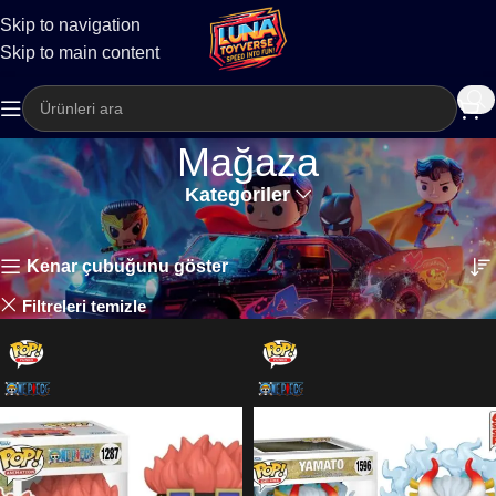
Skip to navigation
Kargo
Skip to main content
Mağaza
Kategoriler
Ana Sayfa
Mağaza
16 sonucun tümü gösteriliyor
Kenar çubuğunu göster
⁠One-piece
Filtreleri temizle