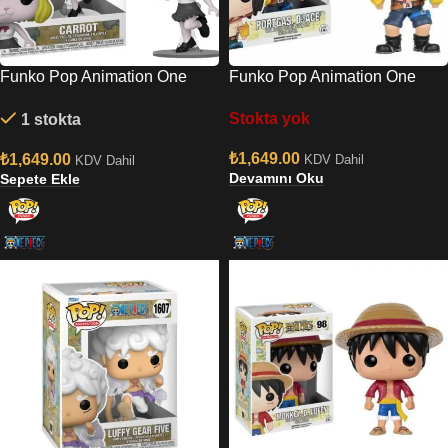
Funko Pop Animation One
Funko Pop Animation One
Piece – Carrot No:1588
Piece – Portgas. D. Ace
Stokta yok
1 stokta
No:100
₺
1,649.00
₺
1,649.00
KDV Dahil
KDV Dahil
Devamını Oku
Sepete Ekle