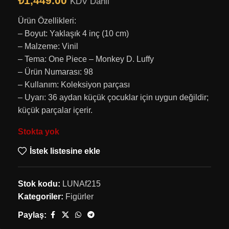
₺
1,449.00
KDV Dahil
Ürün Özellikleri:
– Boyut: Yaklaşık 4 inç (10 cm)
– Malzeme: Vinil
– Tema: One Piece – Monkey D. Luffy
– Ürün Numarası: 98
– Kullanım: Koleksiyon parçası
– Uyarı: 36 aydan küçük çocuklar için uygun değildir;
küçük parçalar içerir.
Stokta yok
İstek listesine ekle
Stok kodu:
LUNAf215
Kategoriler:
Figürler
Paylaş: