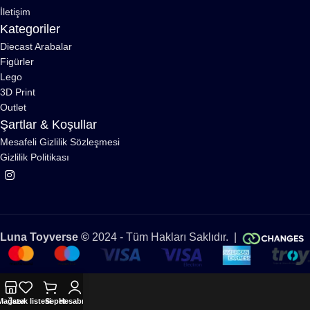
İletişim
Kategoriler
Diecast Arabalar
Figürler
Lego
3D Print
Outlet
Şartlar & Koşullar
Mesafeli Gizlilik Sözleşmesi
Gizlilik Politikası
Luna Toyverse ©
2024 - Tüm Hakları Saklıdır. |
Mağaza
İstek listesi
Sepet
Hesabım