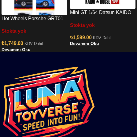
Mini GT 1/64 Datsun KAIDO
Hot Wheels Porsche GRT01
510 Wagon Hanami V3
Stokta yok
Stokta yok
₺
1,599.00
KDV Dahil
₺
1,749.00
Devamını Oku
KDV Dahil
Devamını Oku